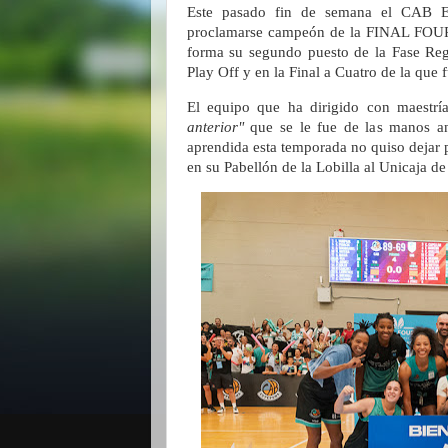
Este pasado fin de semana el CAB 
proclamarse campeón de la FINAL FOUR 
forma su segundo puesto de la Fase Regu
Play Off y en la Final a Cuatro de la que f
El equipo que ha dirigido con maestrí
anterior"
que se le fue de las manos ant
aprendida esta temporada no quiso dejar 
en su Pabellón de la Lobilla al Unicaja d