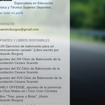
Especialista en Educación
ísica y Técnico Superior Deportivo..
er todo mi perfil
ONTACTO
aestroburgos@gmail.com
PUNTES Y LIBROS DISPONIBLES
100 Ejercicios de baloncesto para un
ntrenamiento variado" (Libro escrito por
duardo Burgos)
puntes del XIII Clinic de Baloncesto de la
undación Cesare Scariolo
puntes del XV Clinic de Baloncesto de la
undación Cesare Scariolo
puntes del XVII Clinic de Baloncesto de la
undación Cesare Scariolo
ARLY OFFENSE, apuntes de la ponencia
e Chus Mateo en I Cinic Coto Córdoba
ibro "Tirar, pasar y Botar", (Autor:
duardo Burgos)