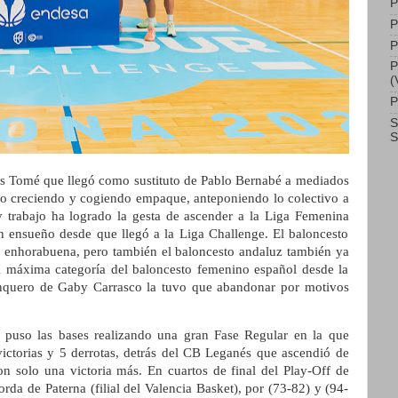
P
P
P
P
(
P
S
S
s Tomé que llegó como sustituto de Pablo Bernabé a mediados
do creciendo y cogiendo empaque, anteponiendo lo colectivo a
 y trabajo ha logrado la gesta de ascender a la Liga Femenina
 ensueño desde que llegó a la Liga Challenge. El baloncesto
 enhorabuena, pero también el baloncesto andaluz también ya
 máxima categoría del baloncesto femenino español desde la
quero de Gaby Carrasco la tuvo que abandonar por motivos
 puso las bases realizando una gran Fase Regular en la que
ctorias y 5 derrotas, detrás del CB Leganés que ascendió de
on solo una victoria más. En cuartos de final del Play-Off de
da de Paterna (filial del Valencia Basket), por (73-82) y (94-