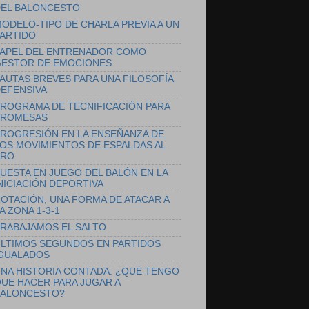
EL BALONCESTO
ODELO-TIPO DE CHARLA PREVIA A UN
ARTIDO
APEL DEL ENTRENADOR COMO
ESTOR DE EMOCIONES
AUTAS BREVES PARA UNA FILOSOFÍA
EFENSIVA
ROGRAMA DE TECNIFICACIÓN PARA
PROMESAS
ROGRESIÓN EN LA ENSEÑANZA DE
OS MOVIMIENTOS DE ESPALDAS AL
ARO
UESTA EN JUEGO DEL BALÓN EN LA
NICIACIÓN DEPORTIVA
OTACIÓN, UNA FORMA DE ATACAR A
A ZONA 1-3-1
RABAJAMOS EL SALTO
LTIMOS SEGUNDOS EN PARTIDOS
GUALADOS
NA HISTORIA CONTADA: ¿QUÉ TENGO
UE HACER PARA JUGAR A
ALONCESTO?