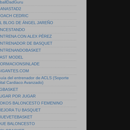
ballDadGuru
ANASTAD2
OACH CEDRIC
L BLOG DE ÁNGEL JAREÑO
NCESTANDO
NTRENA CON ALEX PÉREZ
NTRENADOR DE BASQUET
NTRENANDOBASKET
AST MODEL
ORMACIONSINLADE
IGANTES.COM
uía del entrenador de ACLS (Soporte
ital Cardiaco Avanzado)
GBASKET
UGAR POR JUGAR
OKOS BALONCESTO FEMENINO
EJORA TU BASQUET
UEVETEBASKET
UE BALONCESTO