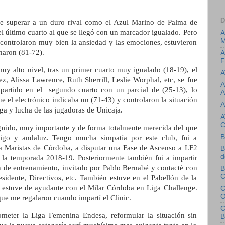
D
que superar a un duro rival como el Azul Marino de Palma de
el último cuarto al que se llegó con un marcador igualado. Pero
A
M
 controlaron muy bien la ansiedad y las emociones, estuvieron
anaron (81-72).
A
F
uy alto nivel, tras un primer cuarto muy igualado (18-19), el
A
, Alissa Lawrence, Ruth Sherrill, Leslie Worphal, etc, se fue
A
partido en el segundo cuarto con un parcial de (25-13), lo
A
que el electrónico indicaba un (71-43) y controlaron la situación
A
ega y lucha de las jugadoras de Unicaja.
A
uido, muy importante y de forma totalmente merecida del que
B
go y andaluz. Tengo mucha simpatía por este club, fui a
a Maristas de Córdoba, a disputar una Fase de Ascenso a LF2
B
d
 la temporada 2018-19. Posteriormente también fui a impartir
n de entrenamiento, invitado por Pablo Bernabé y contacté con
B
C
sidente, Directivos, etc. También estuve en el Pabellón de la
 estuve de ayudante con el Milar Córdoba en Liga Challenge.
C
O
e me regalaron cuando impartí el Clinic.
C
meter la Liga Femenina Endesa, reformular la situación sin
B