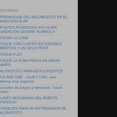
ESCARGAS
PRENDIZAJE DEL BALONCESTO EN EL
EDIO ESCOLAR
PUNTES PONENCIAS XVII CLINIC
UNDACIÓN CESARE SCARIOLO
TACAR LA ZONA
TAQUE CON CUATRO EXTERIORES
BIERTOS Y UN SÓLO PÍVOT
TAQUE FLEX
TAQUE LA ZONA PRESS EN MEDIO
CAMPO
ALONCESTO PARA ADOLESCENTES
OX AND ONE - CAJA Y UNO, una
efensa muy especial
uscador de juegos y ejercicios, Coach
edric
LAVES RESUMIDAS DEL REBOTE
FENSIVO
ONSEJOS PARA UN ENTRENADOR DE
ALONCESTO