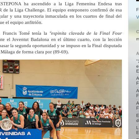
ESTEPONA ha ascendido a la Liga Femenina Endesa tras
F
de la Liga Challenge. El equipo esteponero confirmó de esa
lar y una trayectoria inmaculada en los cuartos de final del
V
ue el equipo anfitrión.
C
a Francis Tomé tenía la
"espinita clavada de la Final Four
m
e el Joventut Badalona en el último cuarto, con la lección
pasar la segunda oportunidad y se impuso en la Final disputada
e Málaga de forma clara por (89-69).
A
"
e
E
A
F
A
F
A
F
E
d
L
E