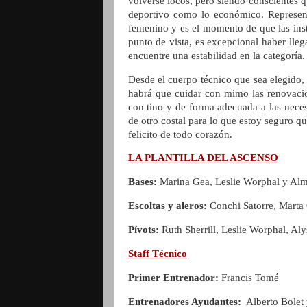
volverse locos, pero siendo conscientes 
deportivo como lo económico. Represen
femenino y es el momento de que las ins
punto de vista, es excepcional haber lleg
encuentre una estabilidad en la categoría.
Desde el cuerpo técnico que sea elegido,
habrá que cuidar con mimo las renovacio
con tino y de forma adecuada a las neces
de otro costal para lo que estoy seguro q
felicito de todo corazón.
LA PLANTILLA DEL ASCENSO
Bases:
Marina Gea, Leslie Worphal y Alm
Escoltas y aleros:
Conchi Satorre, Marta 
Pívots:
Ruth Sherrill, Leslie Worphal, Aly
Staff Técnico
Primer Entrenador:
Francis Tomé
Entrenadores Ayudantes:
Alberto Bolet 