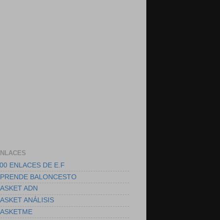
NLACES
00 ENLACES DE E.F
PRENDE BALONCESTO
ASKET ADN
ASKET ANÁLISIS
ASKETME