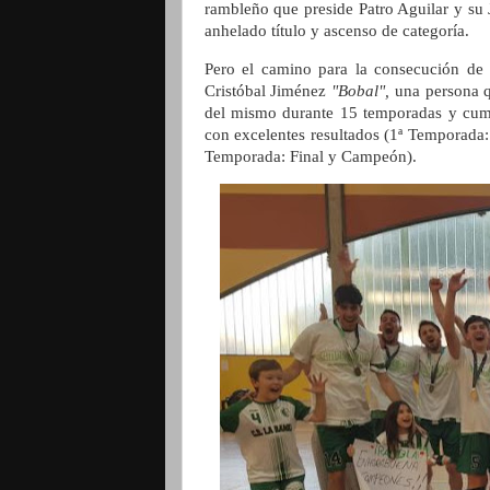
rambleño que preside Patro Aguilar y su 
anhelado título y ascenso de categoría.
Pero el camino para la consecución de e
Cristóbal Jiménez
"Bobal",
una persona q
del mismo durante 15 temporadas y cump
con excelentes resultados (1ª Temporada:
Temporada: Final y Campeón).