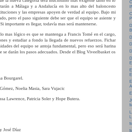
que la nueva categoría será muchísimo mas exigente tanto en lo
C
tarán a Málaga y a Andalucía en lo mas alto del baloncesto
I
tituciones y las empresas apoyen de verdad al equipo. Bajo mi
C
ado, pero el paso siguiente debe ser que el equipo se asiente y
P
 Si importante es llegar, todavía mas será mantenerse.
D
B
 lo mas lógico es que se mantenga a Francis Tomé en el cargo,
D
nes y estudiar a fondo la llegada de nuevos refuerzos. Fichar
D
idades del equipo se antoja fundamental, pero eso será harina
D
ue se darán los pasos adecuados. Desde el Blog Viveelbasket os
D
E
E
E
a Bourgarel.
E
A
Gómez, Noelia Masia, Sara Vujacic
E
ssa Lawrence, Patricia Soler y Hope Butera.
J
M
L
L
M
y José Díaz
M