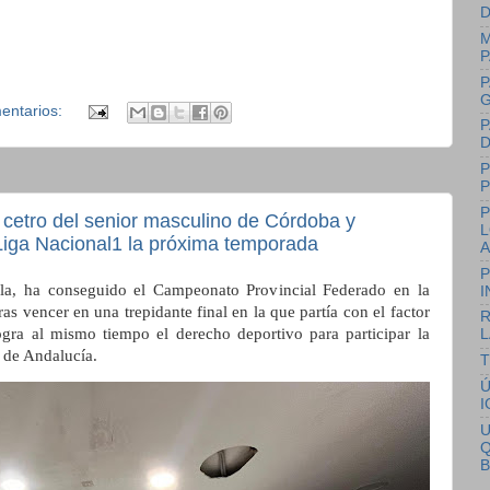
D
M
P
P
G
entarios:
P
D
P
P
cetro del senior masculino de Córdoba y
L
 Liga Nacional1 la próxima temporada
P
a, ha conseguido el Campeonato Provincial Federado en la
I
as vencer en una trepidante final en la que partía con el factor
R
gra al mismo tiempo el derecho deportivo para participar la
L
 de Andalucía.
T
Ú
I
U
Q
B