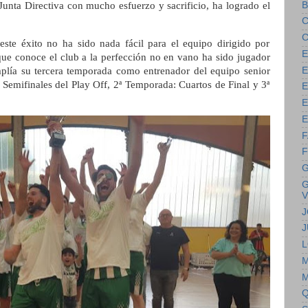
B
Junta Directiva con mucho esfuerzo y sacrificio, ha logrado el
C
C
ste éxito no ha sido nada fácil para el equipo dirigido por
E
ue conoce el club a la perfección no en vano ha sido jugador
E
lía su tercera temporada como entrenador del equipo senior
 Semifinales del Play Off, 2ª Temporada: Cuartos de Final y 3ª
E
E
E
F
F
G
G
V
J
J
L
M
M
Q