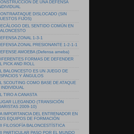
ONSTRUCCIÓN DE UNA DEFENSA
NDIVIDUAL
ONTRAATAQUE DISLOCADO (SIN
UESTOS FIJOS)
ECÁLOGO DEL SENTIDO COMÚN EN
ALONCESTO
EFENSA ZONAL 1-3-1
EFENSA ZONAL PRESIONANTE 1-2-1-1
EFENSE AMOEBA (Defensa ameba)
IFERENTES FORMAS DE DEFENDER
L PICK AND ROLL
L BALONCESTO ES UN JUEGO DE
SPACIOS Y ÁNGULOS
L SCOUTING COMO BASE DE ATAQUE
 INDIVIDUAL
L TIRO A CANASTA
UGAR LLEGANDO (TRANSICIÓN
ARISTAS 2009-10)
A IMPORTANCIA DEL ENTRENADOR EN
OS EQUIPOS DE FORMACIÓN
I FILOSOFÍA BALONCESTÍSTICA
I PARTICULAR PASO POR EL MUNDO