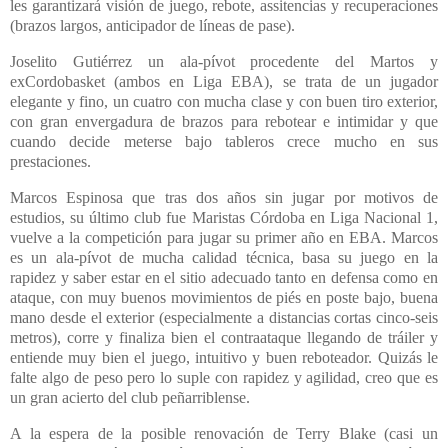
les garantizará visión de juego, rebote, assitencias y recuperaciones
(brazos largos, anticipador de líneas de pase).
Joselito Gutiérrez un ala-pívot procedente del Martos y
exCordobasket (ambos en Liga EBA), se trata de un jugador
elegante y fino, un cuatro con mucha clase y con buen tiro exterior,
con gran envergadura de brazos para rebotear e intimidar y que
cuando decide meterse bajo tableros crece mucho en sus
prestaciones.
Marcos Espinosa que tras dos años sin jugar por motivos de
estudios, su último club fue Maristas Córdoba en Liga Nacional 1,
vuelve a la competición para jugar su primer año en EBA. Marcos
es un ala-pívot de mucha calidad técnica, basa su juego en la
rapidez y saber estar en el sitio adecuado tanto en defensa como en
ataque, con muy buenos movimientos de piés en poste bajo, buena
mano desde el exterior (especialmente a distancias cortas cinco-seis
metros), corre y finaliza bien el contraataque llegando de tráiler y
entiende muy bien el juego, intuitivo y buen reboteador. Quizás le
falte algo de peso pero lo suple con rapidez y agilidad, creo que es
un gran acierto del club peñarriblense.
A la espera de la posible renovación de Terry Blake (casi un