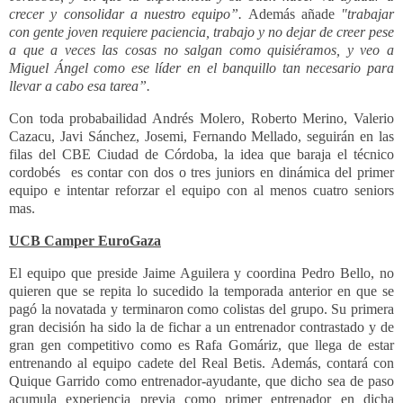
crecer y consolidar a nuestro equipo”.
Además añade
"
trabajar
con gente joven requiere paciencia, trabajo y no dejar de creer pese
a que a veces las cosas no salgan como quisiéramos, y veo a
Miguel Ángel como ese líder en el banquillo tan necesario para
llevar a cabo esa tarea”.
Con toda probabailidad Andrés Molero, Roberto Merino, Valerio
Cazacu, Javi Sánchez, Josemi, Fernando Mellado, seguirán en las
filas del CBE Ciudad de Córdoba, la idea que baraja el técnico
cordobés es contar con dos o tres juniors en dinámica del primer
equipo e intentar reforzar el equipo con al menos cuatro seniors
mas.
UCB Camper EuroGaza
El equipo que preside Jaime Aguilera y coordina Pedro Bello, no
quieren que se repita lo sucedido la temporada anterior en que se
pagó la novatada y terminaron como colistas del grupo. Su primera
gran decisión ha sido la de fichar a un entrenador contrastado y de
gran gen competitivo como es Rafa Gomáriz, que llega de estar
entrenando al equipo cadete del Real Betis. Además, contará con
Quique Garrido como entrenador-ayudante, que dicho sea de paso
acumula experiencia previa como primer entrenador en dicha