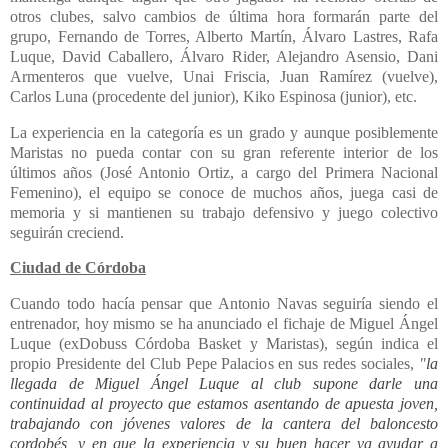
otros clubes, salvo cambios de última hora formarán parte del
grupo, Fernando de Torres, Alberto Martín, Álvaro Lastres, Rafa
Luque, David Caballero, Álvaro Rider, Alejandro Asensio, Dani
Armenteros que vuelve, Unai Friscia, Juan Ramírez (vuelve),
Carlos Luna (procedente del junior), Kiko Espinosa (junior), etc.
La experiencia en la categoría es un grado y aunque posiblemente
Maristas no pueda contar con su gran referente interior de los
últimos años (José Antonio Ortiz, a cargo del Primera Nacional
Femenino), el equipo se conoce de muchos años, juega casi de
memoria y si mantienen su trabajo defensivo y juego colectivo
seguirán creciend.
Ciudad de Córdoba
Cuando todo hacía pensar que Antonio Navas seguiría siendo el
entrenador, hoy mismo se ha anunciado el fichaje de Miguel Ángel
Luque (exDobuss Córdoba Basket y Maristas), según indica el
propio Presidente del Club Pepe Palacios en sus redes sociales,
"
la
llegada de Miguel Ángel Luque al club
supone darle una
continuidad al proyecto que estamos asentando de apuesta joven,
trabajando con jóvenes valores de la cantera del baloncesto
cordobés, y en que la experiencia y su buen hacer va ayudar a